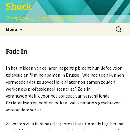
Shuck
Partners In Screenwriting
Skip
Search
Menu
to
for:
content
Fade In
In het midden van de jaren negentig bracht hun liefde voor
televisie en film hen samen in Brussel. Wie had toen kunnen
vermoeden dat ze zoveel jaren later nog samen zouden
werken als professioneel scenarist? Ze zijn
verantwoordelijk voor het concept van verschillende
fictiereeksen en hebben ook tal van scenario’s geschreven
voor andere series.
Ze voelen zich in bijna alle genres thuis. Comedy ligt hen na