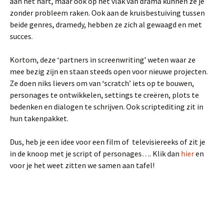
aan het hart, maar ook op het vlak van drama kunnen ze je
zonder probleem raken. Ook aan de kruisbestuiving tussen
beide genres, dramedy, hebben ze zich al gewaagd en met
succes.
Kortom, deze ‘partners in screenwriting’ weten waar ze
mee bezig zijn en staan steeds open voor nieuwe projecten.
Ze doen niks lievers om van ‘scratch’ iets op te bouwen,
personages te ontwikkelen, settings te creëren, plots te
bedenken en dialogen te schrijven. Ook scriptediting zit in
hun takenpakket.
Dus, heb je een idee voor een film of televisiereeks of zit je
in de knoop met je script of personages…. Klik dan
hier
en
voor je het weet zitten we samen aan tafel!